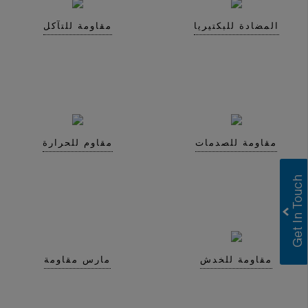
المضادة للبكتيريا
مقاومة للتآكل
مقاومة للصدمات
مقاوم للحرارة
Greenlam Laminates
Greenlam Compact Laminates
I consent to have this website store
my submitted information so they can
مقاومة للخدش
مارس مقاومة
respond to my inquiry.
Submit