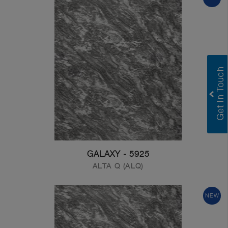
Greenlam Laminates
Greenlam Compact Laminates
I consent to have this website store
my submitted information so they can
respond to my inquiry.
Submit
5925 - GALAXY
ALTA Q (ALQ)
NEW