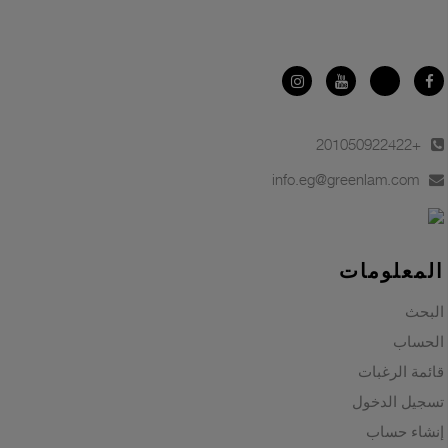
+201050922422
info.eg@greenlam.com
المعلومات
البحث
الحساب
قائمة الرغبات
تسجيل الدخول
إنشاء حساب