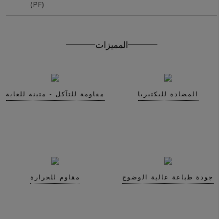
(PF)
Get In Touch With Us
المميزات
المضادة للبكتيريا
مقاومة للتآكل - متينة للغاية
جودة طباعة عالية الوضوح
مقاوم للحرارة