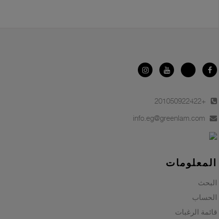
+201050922422
info.eg@greenlam.com
المعلومات
البحث
الحساب
قائمة الرغبات