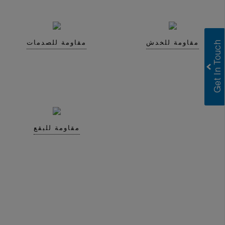
مقاومة للخدش
مقاومة للصدمات
Greenlam Laminates
Greenlam Compact Laminates
I consent to have this website store
my submitted information so they can
respond to my inquiry.
مقاومة للبقع
Submit