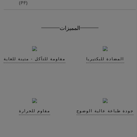
(PF)
Get In Touch With Us
المميزات
المضادة للبكتيريا
مقاومة للتآكل - متينة للغاية
جودة طباعة عالية الوضوح
مقاوم للحرارة