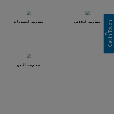
مقاومة للخدش
مقاومة للصدمات
Greenlam Laminates
Greenlam Compact Laminates
I consent to have this website store
my submitted information so they can
respond to my inquiry.
مقاومة للبقع
Submit