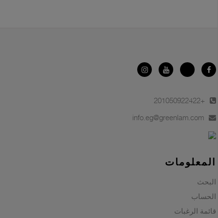
+201050922422
info.eg@greenlam.com
المعلومات
البحث
الحساب
قائمة الرغبات