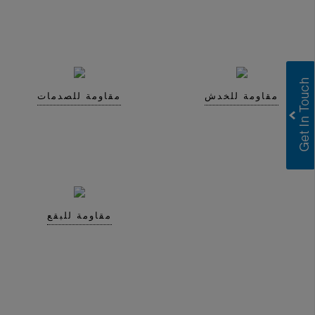
مقاومة للخدش
مقاومة للصدمات
Greenlam Laminates
Greenlam Compact Laminates
I consent to have this website store
my submitted information so they can
respond to my inquiry.
Submit
مقاومة للبقع