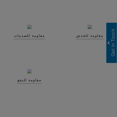
مقاومة للخدش
مقاومة للصدمات
Greenlam Laminates
Greenlam Compact Laminates
I consent to have this website store
my submitted information so they can
respond to my inquiry.
Submit
مقاومة للبقع