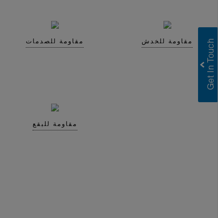
مقاومة للخدش
مقاومة للصدمات
Greenlam Laminates
Greenlam Compact Laminates
I consent to have this website store
my submitted information so they can
respond to my inquiry.
مقاومة للبقع
Submit