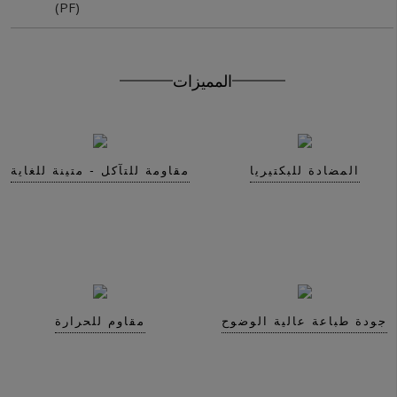
(PF)
Get In Touch With Us
المميزات
المضادة للبكتيريا
مقاومة للتآكل - متينة للغاية
جودة طباعة عالية الوضوح
مقاوم للحرارة