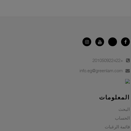
+201050922422
info.eg@greenlam.com
المعلومات
البحث
الحساب
قائمة الرغبات