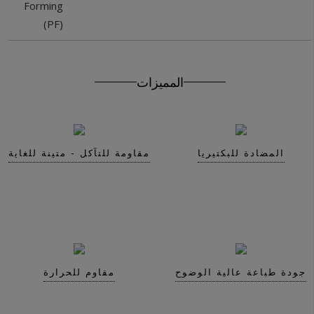
Forming
(PF)
Get In Touch With Us
المميزات
المضادة للبكتيريا
مقاومة للتآكل - متينة للغاية
جودة طباعة عالية الوضوح
مقاوم للحرارة