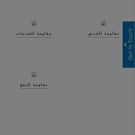
مقاومة للخدش
مقاومة للصدمات
Greenlam Laminates
Greenlam Compact Laminates
I consent to have this website store
my submitted information so they can
respond to my inquiry.
Submit
مقاومة للبقع