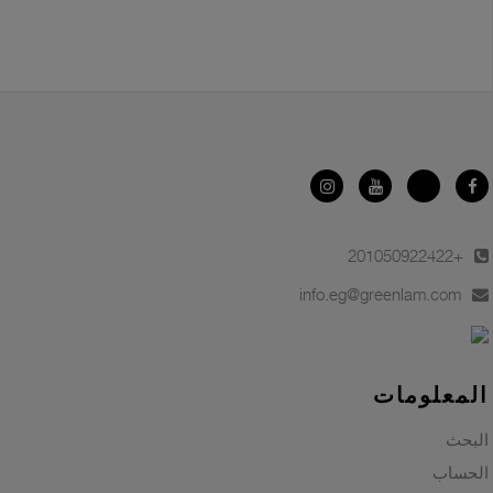
+201050922422
info.eg@greenlam.com
المعلومات
البحث
الحساب