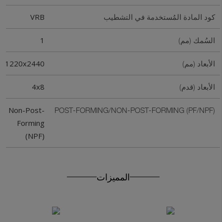
VRB
كود المادة المُستخدمة في التشطيب
1
السُمك (مم)
1220x2440
الأبعاد (مم)
4x8
الأبعاد (قدم)
Non-Post-
Get In Touch With Us
POST-FORMING/NON-POST-FORMING (PF/NPF)
Forming
(NPF)
المميزات