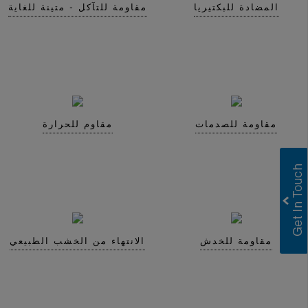
المضادة للبكتيريا
مقاومة للتآكل - متينة للغاية
مقاومة للصدمات
مقاوم للحرارة
Greenlam Laminates
Greenlam Compact Laminates
I consent to have this website store
مقاومة للخدش
الانتهاء من الخشب الطبيعي
my submitted information so they can
respond to my inquiry.
Submit