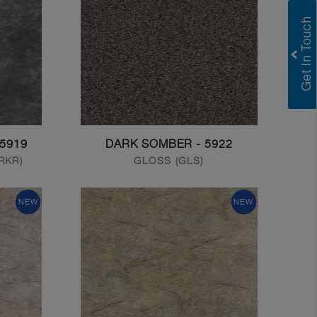
Greenlam Laminates
Greenlam Compact Laminates
I consent to have this website store
my submitted information so they can
respond to my inquiry.
Submit
5919 - EBONY MARBELLA
5922 - DARK SOMBER
RKR)
GLOSS (GLS)
NEW
NEW