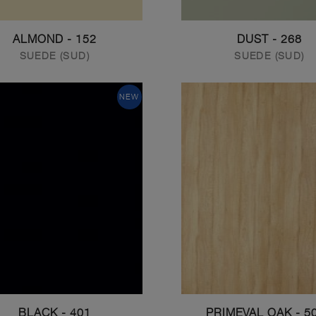
152 - ALMOND
268 - DUST
SUEDE (SUD)
SUEDE (SUD)
NEW
401 - BLACK
5076 - 