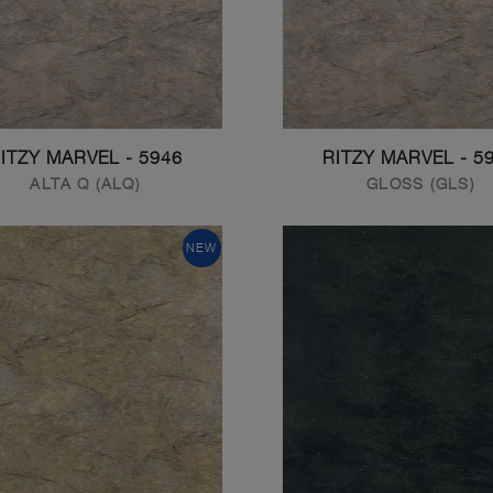
5946 - RITZY MARVEL
5946 - R
ALTA Q (ALQ)
GLOSS (GLS)
NEW