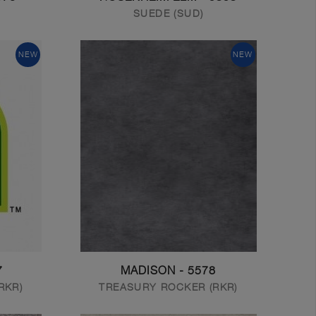
SUEDE (SUD)
NEW
NEW
ON
5578 - MADISON
RKR)
TREASURY ROCKER (RKR)