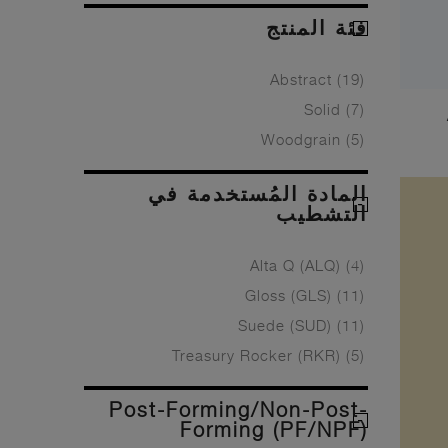
فئة المنتج
Abstract
(19)
Solid
(7)
Woodgrain
(5)
المادة المُستخدمة في
التشطيب
Alta Q (ALQ)
(4)
Gloss (GLS)
(11)
Suede (SUD)
(11)
Treasury Rocker (RKR)
(5)
Post-Forming/Non-Post-
Forming (PF/NPF)