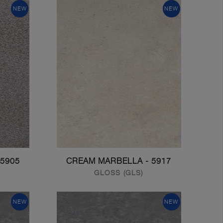
NEW
NEW
5905 - CARAMEL FLOWER
5917 - CREAM MARBELLA
GLOSS (GLS)
NEW
NEW
Get In Touch With Us