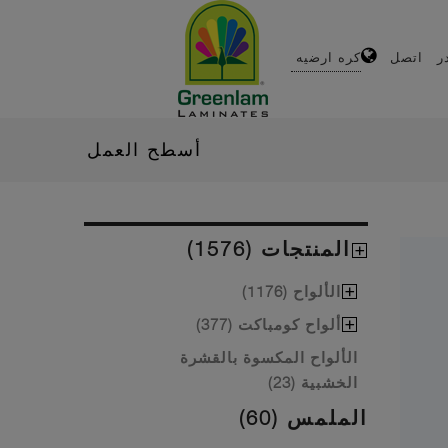
ر
اتصل
كره ارضيه
أسطح العمل
المنتجات (1576)
الألواح (1176)
ألواح كومباكت (377)
الألواح المكسوة بالقشرة
الخشبية (23)
الملمس (60)