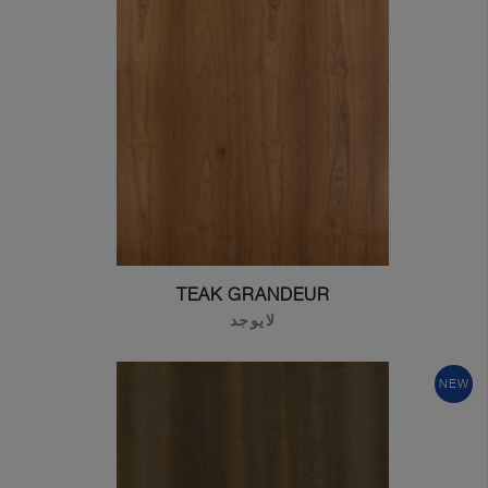
TEAK GRANDEUR
لايوجد
Greenlam Laminates
NEW
Greenlam Compact Laminates
I consent to have this website store
my submitted information so they can
respond to my inquiry.