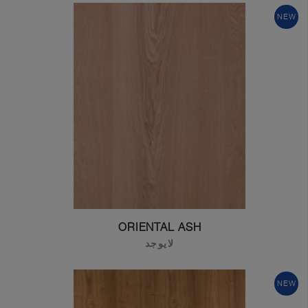
NEW
Get In Touch With Us
ORIENTAL ASH
لايوجد
NEW