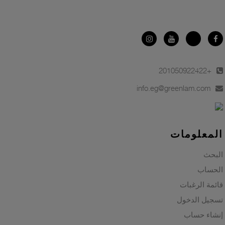
+201050922422
info.eg@greenlam.com
المعلومات
البحث
الحساب
قائمة الرغبات
تسجيل الدخول
إنشاء حساب