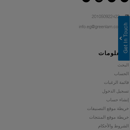
+201050922422
info.eg@greenlam.com
Greenlam Laminates
المعلومات
Greenlam Compact Laminates
البحث
I consent to have this website store
my submitted information so they can
الحساب
respond to my inquiry.
قائمة الرغبات
Submit
تسجيل الدخول
إنشاء حساب
خريطة موقع التصنيفات
خريطة موقع المنتجات
الشروط والأحكام