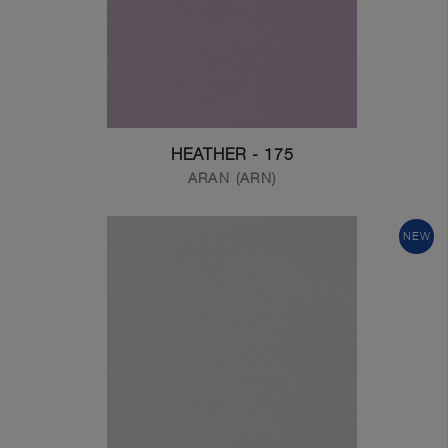
175 - HEATHER
ARAN (ARN)
NEW
Get In Touch With Us