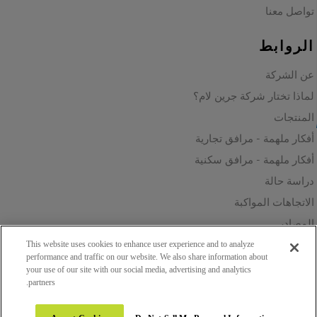
تواصل معنا
الروابط
عن الشركة
لماذا تختار شركة جرين لام؟
المنتجات
أفكار ملهمة - مرافق تجارية
أفكار ملهمة - مرافق سكنية
دراسة حالة
الاتجاهات المواكبة
المصادر
الاستدامة
This website uses cookies to enhance user experience and to analyze
performance and traffic on our website. We also share information about
your use of our site with our social media, advertising and analytics
partners.
Copyright 2026 © Greenlam Industries Limited. All rights reserved.