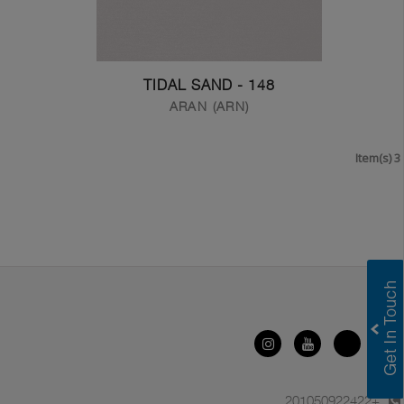
148 - TIDAL SAND
ARAN (ARN)
3 Item(s)
Greenlam Laminates
Greenlam Compact Laminates
+201050922422
I consent to have this website store