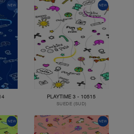
NEW
NEW
TIME 2
10515 - PLAYTIME 3
SUEDE (SUD)
Get In Touch With Us
NEW
NEW