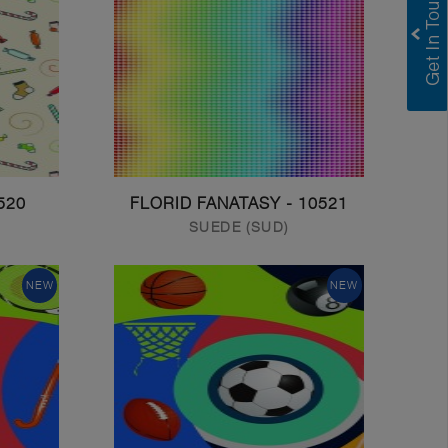
Greenlam Laminates
Greenlam Compact Laminates
I consent to have this website store
my submitted information so they can
respond to my inquiry.
Submit
CANDYLAND 5
10521 - FLORID FANATASY
SUEDE (SUD)
NEW
NEW