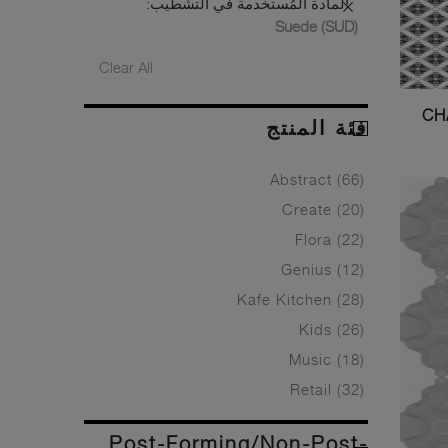
المادة المُستخدمة في التشطيب:
Suede (SUD)
Clear All
فئة المنتج
Abstract
(66)
Create
(20)
Flora
(22)
Genius
(12)
Kafe Kitchen
(28)
Kids
(26)
Music
(18)
Retail
(32)
Post-Forming/Non-Post-