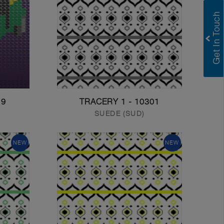
Greenlam Laminates
Greenlam Compact Laminates
I consent to have this website store
my submitted information so they can
respond to my inquiry.
Submit
SHAW
10301 - TRACERY 1
SUEDE (SUD)
NEW
NEW