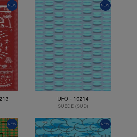
NEW
NEW
WARLI DESIGN
10214 - UFO
SUEDE (SUD)
NEW
NEW
Get In Touch With Us