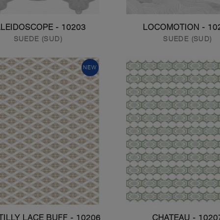
10203 - KALEIDOSCOPE
10204 - L
SUEDE (SUD)
SUEDE (SUD)
NEW
10206 - CHANTILLY LACE BUFF
10207 - CHATE