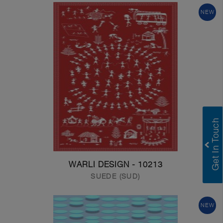
NEW
Greenlam Laminates
Greenlam Compact Laminates
I consent to have this website store
my submitted information so they can
respond to my inquiry.
Submit
10213 - WARLI DESIGN
SUEDE (SUD)
NEW