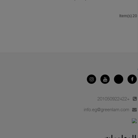
20 Item(s)
+201050922422
info.eg@greenlam.com
المعلومات